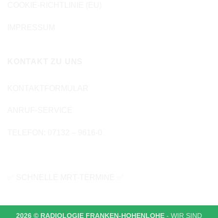
COOKIE-RICHTLINIE (EU)
IMPRESSUM
KONTAKT ZU UNS
KONTAKTFORMULAR
ANRUF-SERVICE
TELEFON: 07132 – 9616-0
✅ SCHNELLE MRT-TERMINE ✅
2026 © RADIOLOGIE FRANKEN-HOHENLOHE
- WIR SIND