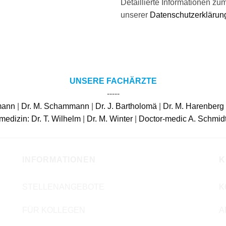
Detaillierte Informationen z
unserer
Datenschutzerklärun
UNSERE FACHÄRZTE
-----
rmann
|
Dr. M. Schammann
|
Dr. J. Bartholomä
|
Dr. M. Harenberg
rmedizin:
Dr. T. Wilhelm
|
Dr. M. Winter
|
Doctor-medic A. Schmid
INFORMATIONEN
K
STELLENANGEBOTE
K
FÜR KOLLEGEN
A