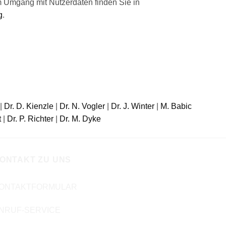
um Umgang mit Nutzerdaten finden Sie in
g
.
|
Dr. D. Kienzle
|
Dr. N. Vogler
|
Dr. J. Winter
|
M. Babic
t
|
Dr. P. Richter
|
Dr. M. Dyke
ONTAKT ZU UNS
ONTAKTFORMULAR
NRUF-SERVICE